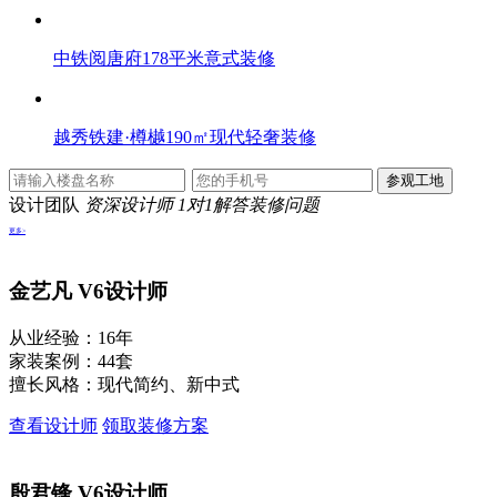
中铁阅唐府178平米意式装修
越秀铁建·樽樾190㎡现代轻奢装修
设计团队
资深设计师 1对1解答装修问题
更多>
金艺凡
V6设计师
从业经验：16年
家装案例：44套
擅长风格：现代简约、新中式
查看设计师
领取装修方案
殷君锋
V6设计师