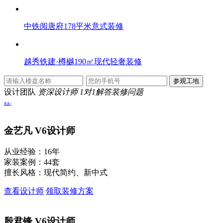
中铁阅唐府178平米意式装修
越秀铁建·樽樾190㎡现代轻奢装修
设计团队
资深设计师 1对1解答装修问题
更多>
金艺凡
V6设计师
从业经验：16年
家装案例：44套
擅长风格：现代简约、新中式
查看设计师
领取装修方案
殷君锋
V6设计师