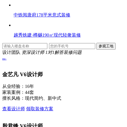
中铁阅唐府178平米意式装修
越秀铁建·樽樾190㎡现代轻奢装修
设计团队
资深设计师 1对1解答装修问题
更多>
金艺凡
V6设计师
从业经验：16年
家装案例：44套
擅长风格：现代简约、新中式
查看设计师
领取装修方案
殷君锋
V6设计师