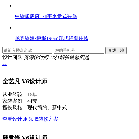
中铁阅唐府178平米意式装修
越秀铁建·樽樾190㎡现代轻奢装修
设计团队
资深设计师 1对1解答装修问题
更多>
金艺凡
V6设计师
从业经验：16年
家装案例：44套
擅长风格：现代简约、新中式
查看设计师
领取装修方案
殷君锋
V6设计师