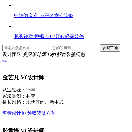
中铁阅唐府178平米意式装修
越秀铁建·樽樾190㎡现代轻奢装修
设计团队
资深设计师 1对1解答装修问题
更多>
金艺凡
V6设计师
从业经验：16年
家装案例：44套
擅长风格：现代简约、新中式
查看设计师
领取装修方案
殷君锋
V6设计师