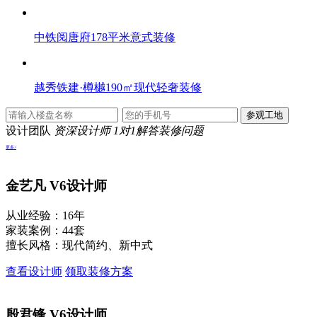
中铁阅唐府178平米意式装修
越秀铁建·樽樾190㎡现代轻奢装修
设计团队
资深设计师 1对1解答装修问题
更多>
金艺凡
V6设计师
从业经验：16年
家装案例：44套
擅长风格：现代简约、新中式
查看设计师
领取装修方案
殷君锋
V6设计师