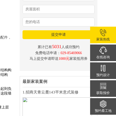
提交申请
构配件，
家装热线
5031
累计已有
人成功预约
免费电话申请：
029-85469066
在线咨询
马上提交申请即送
1000元
家装抵用券
等结构构
者结构
预约设计
最新家装案例
墙起到负
1.招商天青云麓143平米意式装修
获取报价
。这段墙
撑上层
预约看工地