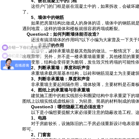
4、嵌在混凝土中的门框
这些户门的门框是嵌在混凝土中的，如果拆改，会破坏建
了。
5、墙体中的钢筋
如果把房屋结构比做成人的身体的话，墙体中的钢筋就是
遇到地震，这样的墙体和楼板就很容易坍塌或断裂。
Question2：如何判断墙体能否改造?
还没有搞清墙体的作用吗?以下小编为大家普及一下关于墙
介绍一下你们的服务流程
1、承重墙的作用
装修中，砸掉承重墙是极其危险的做法。一般情况下，如
你们是怎么收费的呢
出现异常。另外，并不是一楼承重墙最重要，其他楼层的重
产生变形，结构会变得更为脆弱，发生毁灭性坍塌的可能性
2、判断承重墙：厚度和听声音
承重墙承载房屋基本结构，以砖和钢筋混凝土为主要建筑材
3、判断非承重墙：厚度和声音
非承重墙主要起间隔作用，墙体较薄，主要材料是石膏板
4、图纸上的承重墙与非承重墙
建筑施工图中的粗实线部分和圈梁结构中非承重梁下的墙
图纸上以细实线或虚线标注，为轻质、简易的材料制成的墙
Question3：哪些隐蔽工程必须改造?
以下是小编想要提醒大家必须要注意的隐蔽改造工程。这
1、电路
对于房龄较长，设施陈旧的二手房必须重新设计电表容量
即可。
2、门窗套