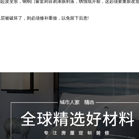
起皮变形，钢制门窗套则容易漆膜剥落，锈蚀或开裂，这必须要重新改
被破坏了，则必须修补重做，以免留下后患!