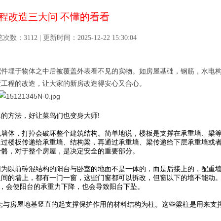
程改造三大问 不懂的看看
3112 | 更新时间：2025-12-22 15:30:04
配件埋于物体之中后被覆盖外表看不见的实物。如房屋基础，钢筋，水电
蔽工程的改造，让大家的新房改造得安心又合心。
方法，好让菜鸟们也变身大师!
墙体，打掉会破坏整个建筑结构。简单地说，楼板是支撑在承重墙、梁
通过楼板传递给承重墙、结构梁，再通过承重墙、梁传递给下层承重墙或
骨骼，对于整个房屋，是决定安全的重要部分。
为以前砖混结构的阳台与卧室的地面不是一体的，而是后接上的，配重
之间的墙上，都有一门一窗，这些门窗都可以拆改，但窗以下的墙不能动
墙，会使阳台的承重力下降，也会导致阳台下坠。
与房屋地基竖直的起支撑保护作用的材料结构为柱。这些梁柱是用来支