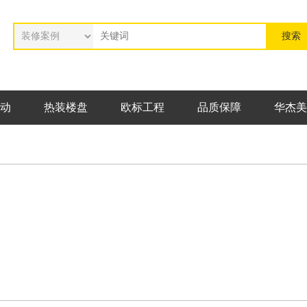
动
热装楼盘
欧标工程
品质保障
华杰美