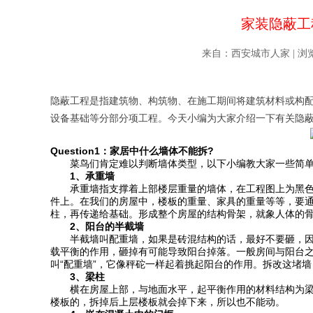
家装隐蔽工
来自：西安城市人家 | 浏览次数：
隐蔽工程是指建筑物、构筑物、在施工期间将建筑材料或构
设备基础等分部分项工程。今天小编为大家介绍一下有关隐
Question1：家居中什么墙体不能拆?
菜鸟们肯定难以判断墙体类型，以下小编教大家一些简单的
1、承重墙
承重墙指支撑着上部楼层重量的墙体，在工程图上为黑色
件上。在我们的房屋中，楼板的重量、家具的重量等等，要
柱，再传递给基础。形成整个房屋的结构骨架，就象人体的
2、阳台的半截墙
半截墙叫配重墙，如果是砖混结构的话，最好不要砸，因
载平衡的作用，砸掉有可能导致阳台掉落。一般房间与阳台
叫“配重墙”，它像秤砣一样起着挑起阳台的作用。拆改这堵
3、梁柱
横在房屋上部，与地面水平，起平衡作用的材料结构为梁;
楼板的，拆掉后上层楼板就会掉下来，所以也不能动。