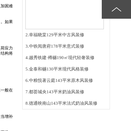
更加困难
力。如果
2.幸福晓棠129平米中古风装修
3.中铁阅唐府178平米意式装修
负荷应力
力结构将
4.越秀铁建·樽樾190㎡现代轻奢装修
5.金泰和樾130平米现代风格装修
6.中粮悦著云庭143平米原木风装修
体一般在
7.都荟城央143平米奶油风装修
8.德通映南山143平米法式奶油风装修
适当增补