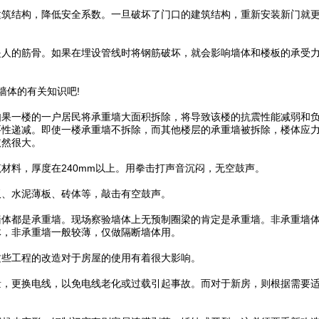
筑结构，降低安全系数。一旦破坏了门口的建筑结构，重新安装新门就
人的筋骨。如果在埋设管线时将钢筋破坏，就会影响墙体和楼板的承受
体的有关知识吧!
果一楼的一户居民将承重墙大面积拆除，将导致该楼的抗震性能减弱和
要性递减。即使一楼承重墙不拆除，而其他楼层的承重墙被拆除，楼体应
依然很大。
料，厚度在240mm以上。用拳击打声音沉闷，无空鼓声。
、水泥薄板、砖体等，敲击有空鼓声。
体都是承重墙。现场察验墙体上无预制圈梁的肯定是承重墙。非承重墙
体，非承重墙一般较薄，仅做隔断墙体用。
些工程的改造对于房屋的使用有着很大影响。
，更换电线，以免电线老化或过载引起事故。而对于新房，则根据需要