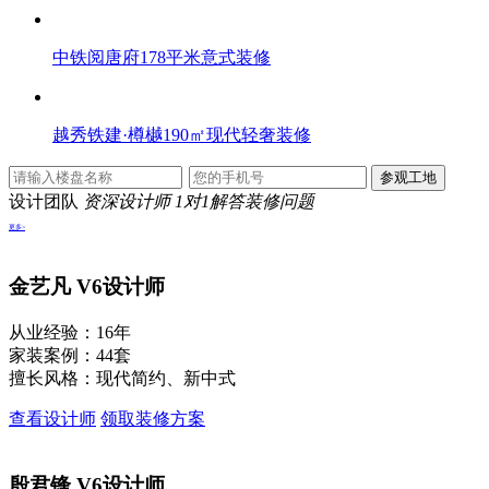
中铁阅唐府178平米意式装修
越秀铁建·樽樾190㎡现代轻奢装修
设计团队
资深设计师 1对1解答装修问题
更多>
金艺凡
V6设计师
从业经验：16年
家装案例：44套
擅长风格：现代简约、新中式
查看设计师
领取装修方案
殷君锋
V6设计师