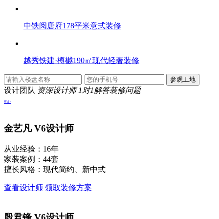
中铁阅唐府178平米意式装修
越秀铁建·樽樾190㎡现代轻奢装修
设计团队
资深设计师 1对1解答装修问题
更多>
金艺凡
V6设计师
从业经验：16年
家装案例：44套
擅长风格：现代简约、新中式
查看设计师
领取装修方案
殷君锋
V6设计师