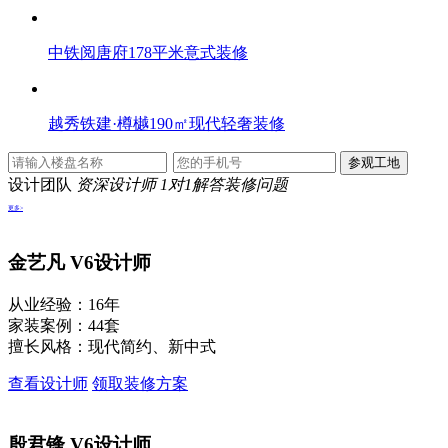
中铁阅唐府178平米意式装修
越秀铁建·樽樾190㎡现代轻奢装修
设计团队
资深设计师 1对1解答装修问题
更多>
金艺凡
V6设计师
从业经验：16年
家装案例：44套
擅长风格：现代简约、新中式
查看设计师
领取装修方案
殷君锋
V6设计师