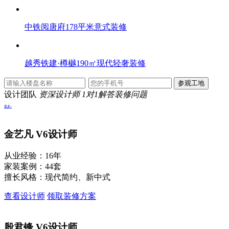
中铁阅唐府178平米意式装修
越秀铁建·樽樾190㎡现代轻奢装修
设计团队
资深设计师 1对1解答装修问题
更多>
金艺凡
V6设计师
从业经验：16年
家装案例：44套
擅长风格：现代简约、新中式
查看设计师
领取装修方案
殷君锋
V6设计师