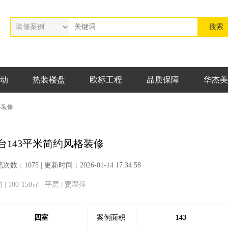
动
热装楼盘
欧标工程
品质保障
华杰美
格装修
台143平米简约风格装修
1075 | 更新时间：2026-01-14 17:34:58
 100-150㎡ | 平层 | 贾翠萍
四室
案例面积
143