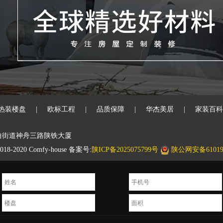
热装楼盘
|
欧标工程
|
品质保障
|
华杰美居
|
家装百科
曲街道神舟三路陕铁大厦
020 Comfy-house 备案号:
陕ICP备2025075799号
陕公网安备610194