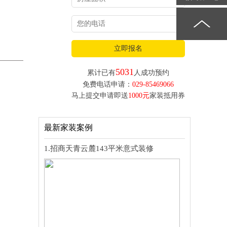
立即报名
5031
累计已有
人成功预约
免费电话申请：
029-85469066
马上提交申请即送
1000元
家装抵用券
最新家装案例
1.招商天青云麓143平米意式装修