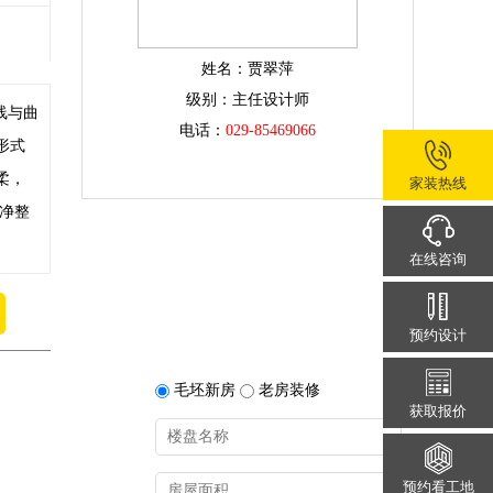
姓名：贾翠萍
级别：主任设计师
线与曲
电话：
029-85469066
形式
柔，
家装热线
净整
在线咨询
预约设计
毛坯新房
老房装修
获取报价
预约看工地