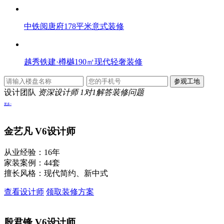
中铁阅唐府178平米意式装修
越秀铁建·樽樾190㎡现代轻奢装修
设计团队
资深设计师 1对1解答装修问题
更多>
金艺凡
V6设计师
从业经验：16年
家装案例：44套
擅长风格：现代简约、新中式
查看设计师
领取装修方案
殷君锋
V6设计师