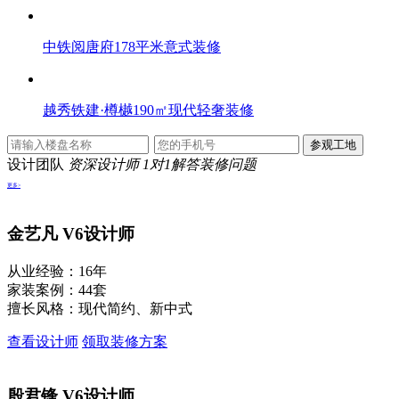
中铁阅唐府178平米意式装修
越秀铁建·樽樾190㎡现代轻奢装修
设计团队
资深设计师 1对1解答装修问题
更多>
金艺凡
V6设计师
从业经验：16年
家装案例：44套
擅长风格：现代简约、新中式
查看设计师
领取装修方案
殷君锋
V6设计师