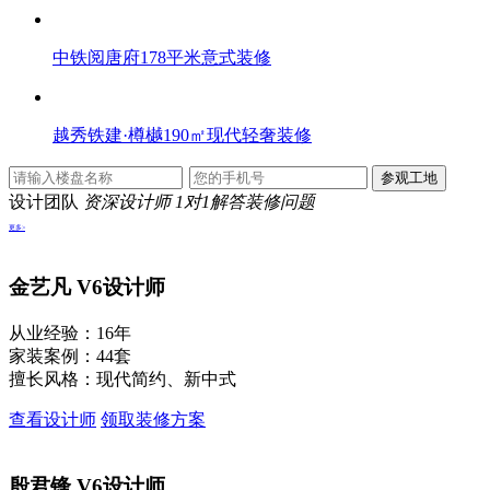
中铁阅唐府178平米意式装修
越秀铁建·樽樾190㎡现代轻奢装修
设计团队
资深设计师 1对1解答装修问题
更多>
金艺凡
V6设计师
从业经验：16年
家装案例：44套
擅长风格：现代简约、新中式
查看设计师
领取装修方案
殷君锋
V6设计师