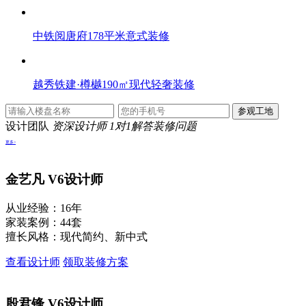
中铁阅唐府178平米意式装修
越秀铁建·樽樾190㎡现代轻奢装修
设计团队
资深设计师 1对1解答装修问题
更多>
金艺凡
V6设计师
从业经验：16年
家装案例：44套
擅长风格：现代简约、新中式
查看设计师
领取装修方案
殷君锋
V6设计师